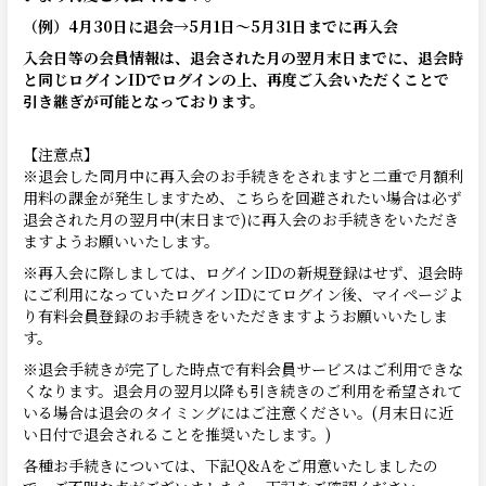
（例）4月30日に退会→5月1日～5月31日までに再入会
入会日等の会員情報は、退会された月の翌月末日までに、退会時
と同じログインIDでログインの上、再度ご入会いただくことで
引き継ぎが可能となっております。
【注意点】
※退会した同月中に再入会のお手続きをされますと二重で月額利
用料の課金が発生しますため、こちらを回避されたい場合は必ず
退会された月の翌月中(末日まで)に再入会のお手続きをいただき
ますようお願いいたします。
※再入会に際しましては、ログインIDの新規登録はせず、退会時
にご利用になっていたログインIDにてログイン後、マイページよ
り有料会員登録のお手続きをいただきますようお願いいたしま
す。
※退会手続きが完了した時点で有料会員サービスはご利用できな
くなります。退会月の翌月以降も引き続きのご利用を希望されて
いる場合は退会のタイミングにはご注意ください。(月末日に近
い日付で退会されることを推奨いたします。)
各種お手続きについては、下記Q&Aをご用意いたしましたの