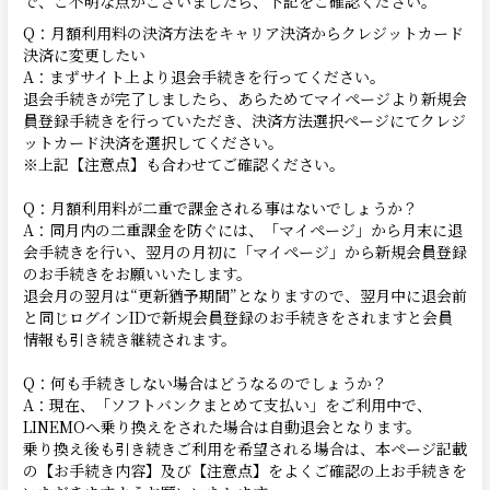
で、ご不明な点がございましたら、下記をご確認ください。
Q：月額利用料の決済方法をキャリア決済からクレジットカード
決済に変更したい
A：まずサイト上より退会手続きを行ってください。
退会手続きが完了しましたら、あらためてマイページより新規会
員登録手続きを行っていただき、決済方法選択ページにてクレジ
ットカード決済を選択してください。
※上記【注意点】も合わせてご確認ください。
Q：月額利用料が二重で課金される事はないでしょうか？
A：同月内の二重課金を防ぐには、「マイページ」から月末に退
会手続きを行い、翌月の月初に「マイページ」から新規会員登録
のお手続きをお願いいたします。
退会月の翌月は“更新猶予期間”となりますので、翌月中に退会前
と同じログインIDで新規会員登録のお手続きをされますと会員
情報も引き続き継続されます。
Q：何も手続きしない場合はどうなるのでしょうか？
A：現在、「ソフトバンクまとめて支払い」をご利用中で、
LINEMOへ乗り換えをされた場合は自動退会となります。
乗り換え後も引き続きご利用を希望される場合は、本ページ記載
の【お手続き内容】及び【注意点】をよくご確認の上お手続きを